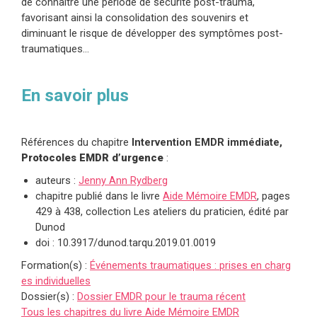
de connaître une période de sécurité post-trauma,
favorisant ainsi la consolidation des souvenirs et
diminuant le risque de développer des symptômes post-
traumatiques…
En savoir plus
Références du chapitre
Intervention EMDR immédiate,
Protocoles EMDR d’urgence
:
auteurs :
Jenny Ann Rydberg
chapitre publié dans le livre
Aide Mémoire
EMDR
, pages
429 à 438
, collection Les ateliers du praticien, édité par
Dunod
doi :
10.3917/dunod.tarqu.2019.01.0019
Formation(s) :
Événements traumatiques : prises en charg
es individuelles
Dossier(s) :
Dossier EMDR pour le trauma récent
Tous les chapitres du livre Aide Mémoire EMDR