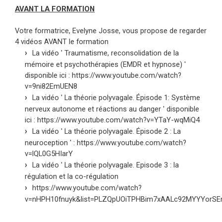
AVANT LA FORMATION
Votre formatrice, Evelyne Josse, vous propose de regarder
4 vidéos AVANT le formation
La vidéo ' Traumatisme, reconsolidation de la
mémoire et psychothérapies (EMDR et hypnose) '
disponible ici : https://www.youtube.com/watch?
v=9ni82EmUEN8
La vidéo ' La théorie polyvagale. Épisode 1: Système
nerveux autonome et réactions au danger ' disponible
ici : https://www.youtube.com/watch?v=YTaY-wqMiQ4
La vidéo ' La théorie polyvagale. Épisode 2 : La
neuroception ' : https://www.youtube.com/watch?
v=lQL0G5HIarY
La vidéo ' La théorie polyvagale. Episode 3 : la
régulation et la co-régulation
https://www.youtube.com/watch?
v=nHPH10fnuyk&list=PLZQpUOiTPHBim7xAALc92MYYYorSE