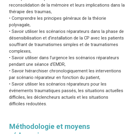
psychologiques générés par un souvenir porteur
reconsolidation de la mémoire et leurs implications dans la
d’une émotion négative intense, tels que les
thérapie des traumas,
traumatismes psychiques.
• Comprendre les principes généraux de la théorie
polyvagale,
Dans les scénarios réparateurs, le patient
• Savoir utiliser les scénarios réparateurs dans la phase de
revisite son passé douloureux tout en utilisant
désensibilisation et d’installation de la CP avec les patients
souffrant de traumatismes simples et de traumatismes
activement ses ressources actuelles et
complexes,
adaptatives ainsi que son imagination. Ce
• Savoir utiliser dans l’urgence les scénarios réparateurs
procédé favorise la connexion entre le réseau de
pendant une séance d’EMDR,
mémoire dysfonctionnel qui contient
• Savoir hiérarchiser chronologiquement les interventions
l’événement traumatique et les informations
par scénario réparateur en fonction du patient,
• Savoir utiliser les scénarios réparateurs pour les
adaptatives stockées dans d’autres réseaux de
événements traumatiques passés, les situations actuelles
mémoire (TAI). Les circuits de la mémoire sont
difficiles, les déclencheurs actuels et les situations
extrêmement plastiques ; des expériences
difficiles redoutées.
imaginaires peuvent créer de nouveaux circuits
neuronaux et de nouvelles réponses, car les
Méthodologie et moyens
centres émotionnels du sous-cortex ne font pas