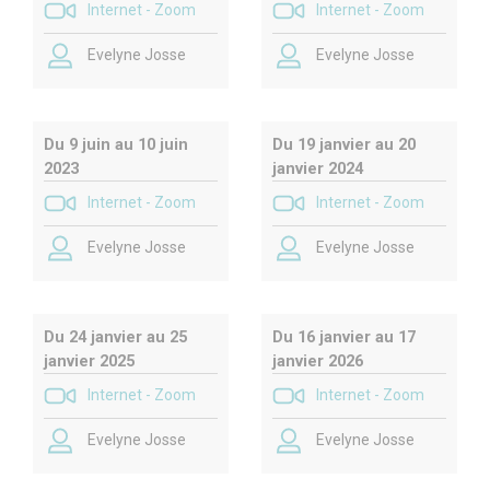
Internet - Zoom
Internet - Zoom
EMDR, Evelyne Josse développera des
procédures efficaces, qu’elle nomme « scénarios
Evelyne Josse
Evelyne Josse
réparateurs », pour déclencher ou accélérer le
processus de désensibilisation et de
retraitement et pour ramener les patients dans
Du 9 juin au 10 juin
Du 19 janvier au 20
une régulation émotionnelle compatible avec la
2023
janvier 2024
poursuite du traitement. Elle aidera les
Internet - Zoom
Internet - Zoom
thérapeutes à hiérarchiser chronologiquement
Evelyne Josse
Evelyne Josse
ces scénarios réparateurs en fonction de
chaque patient et de son vécu.
Pierre Janet est un pionnier de la thérapie des
Du 24 janvier au 25
Du 16 janvier au 17
patients souffrant de syndrome
janvier 2025
janvier 2026
psychotraumatique, en particulier de ceux
Internet - Zoom
Internet - Zoom
présentant des troubles dissociatifs. Convaincu
Evelyne Josse
Evelyne Josse
que les symptômes sont générés par des
réminiscences traumatiques, il a l’idée de les