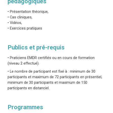
la différence entre les perceptions internes et
pédagogiques
externes (Ecker et al., 2012).
• Présentation théorique,
La technique du scénario réparateur peut faire
• Cas cliniques,
l’objet d’un protocole EMDR spécifique, mais le
• Vidéos,
• Exercices pratiques
plus souvent, elle s’impose au cours d’une
séance d’EMDR standard visant le retraitement
d’un souvenir traumatique.
Publics et pré-requis
• Praticiens EMDR certifiés ou en cours de formation
(niveau 2 effectué).
• Le nombre de participant est fixé à : minimum de 30
participants et maximum de 72 participants en présentiel,
minimum de 30 participants et maximum de 150
participants en distanciel.
Programmes