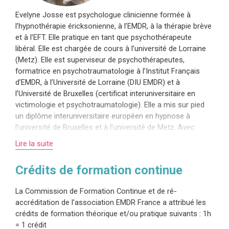
Evelyne Josse est psychologue clinicienne formée à
l’hypnothérapie éricksonienne, à l’EMDR, à la thérapie brève
et à l’EFT. Elle pratique en tant que psychothérapeute
libéral. Elle est chargée de cours à l’université de Lorraine
(Metz). Elle est superviseur de psychothérapeutes,
formatrice en psychotraumatologie à l’Institut Français
d’EMDR, à l’Université de Lorraine (DIU EMDR) et à
l’Université de Bruxelles (certificat interuniversitaire en
victimologie et psychotraumatologie). Elle a mis sur pied
un diplôme interuniversitaire européen en hypnose à
l’université de Bruxelles et à l’université de Metz. Avec
Oliver Perrot, elle a fondé l’Ecole Belge d’Hypnose au sein
Lire la suite
de laquelle elle enseigne l’hypnose aux thérapeutes. Elle
enseigne également l’hypnose au sein de l’Association
Crédits de formation continue
Française de Nouvelle Hypnose et dans d’autres instituts.
Elle a mis en place le premier diplôme universitaire en
La Commission de Formation Continue et de ré-
EMDR en Belgique à l’Université de Bruxelles. Elle est
accréditation de l’association EMDR France a attribué les
l’auteur des ouvrages suivants : Le pouvoir des histoires
crédits de formation théorique et/ou pratique suivants : 1h
thérapeutiques. L’hypnose éricksonienne dans la guérison
= 1 crédit
des traumatismes psychiques paru en 2007 chez Desclée