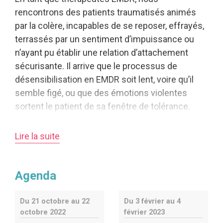
rencontrons des patients traumatisés animés
par la colère, incapables de se reposer, effrayés,
terrassés par un sentiment d’impuissance ou
n’ayant pu établir une relation d’attachement
sécurisante. Il arrive que le processus de
désensibilisation en EMDR soit lent, voire qu’il
semble figé, ou que des émotions violentes
sortent le patient de sa fenêtre de tolérance.
Dans cette formation, nous apprendrons à
Lire la suite
utiliser des techniques originales pour traiter, en
EMDR, tant les traumatismes simples et récents
que les traumatismes complexes. S’appuyant
Agenda
sur les recherches scientifiques concernant la
reconsolidation de la mémoire, sur les théories
Du 21 octobre au 22
Du 3 février au 4
polyvalgale et de l’attachement, ainsi que sur une
octobre 2022
février 2023
longue expérience clinique et de praticienne