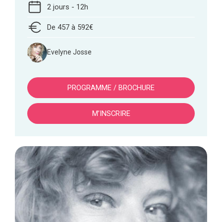
2 jours - 12h
De 457 à 592€
Evelyne Josse
PROGRAMME / BROCHURE
M’INSCRIRE