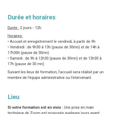
De Brouwer, Interventions en santé mentale dans les
violences de masse écrit en collaboration avec Vincent
Durée et horaires
Dubois chez De Boeck en 2009, Le traumatisme psychique
chez le nourrisson, l’enfant et l’adolescent chez De Boeck
en 2019 (2e ed.), Le traumatisme psychique chez l’adulte
Durée :
2 jours - 12h
chez De Boeck en 2019 (2e ed.), Se protéger du
Horaires:
radicalisme, écrit en collaboration avec Jean-Claude
• Accueil et enregistrement le vendredi, à partir de 9h
Maesen 2018 aux éditions Couleur Livres.
• Vendredi : de 9h30 à 13h (pause de 30mn) et de 14h à
17h30h (pause de 30mn)
En savoir plus sur Evelyne Josse
• Samedi : de 9h à 12h30 (pause de 30mn) et de 13h30 à
17h (pause de 30 mn)
Suivant les lieux de formation, l’accueil sera réalisé par un
membre de l’équipe administrative ou l’intervenant.
Lieu
Si votre formation est en visio :
Une prise en main
technique de Zoom est proposée quelques jours avant.