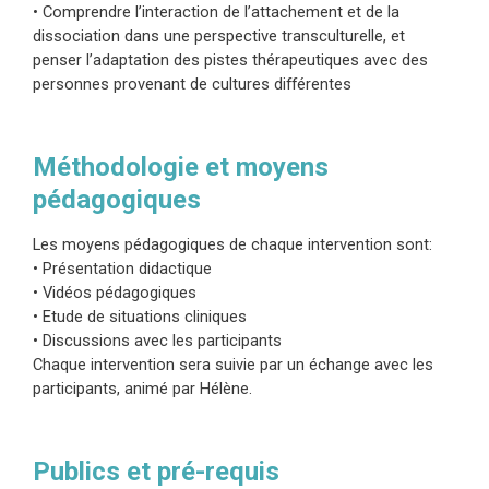
• Comprendre l’interaction de l’attachement et de la
discussions cliniques.
dissociation dans une perspective transculturelle, et
penser l’adaptation des pistes thérapeutiques avec des
Cette formation est proposée dans le cadre du
personnes provenant de cultures différentes
cursus Traumas complexes, dissociation et
EMDR
. Elle peut également être suivie
indépendamment du cursus.
Méthodologie et moyens
pédagogiques
Les moyens pédagogiques de chaque intervention sont:
• Présentation didactique
• Vidéos pédagogiques
• Etude de situations cliniques
• Discussions avec les participants
Chaque intervention sera suivie par un échange avec les
participants, animé par Hélène.
Publics et pré-requis