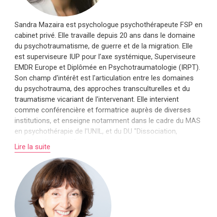
Sandra Mazaira est psychologue psychothérapeute FSP en
cabinet privé. Elle travaille depuis 20 ans dans le domaine
du psychotraumatisme, de guerre et de la migration. Elle
est superviseure IUP pour l’axe systémique, Superviseure
EMDR Europe et Diplômée en Psychotraumatologie (IRPT).
Son champ d'intérêt est l'articulation entre les domaines
du psychotrauma, des approches transculturelles et du
traumatisme vicariant de l'intervenant. Elle intervient
comme conférencière et formatrice auprès de diverses
institutions, et enseigne notamment dans le cadre du MAS
en psychothérapie de l'UNIL, et du DU "Dissociation,
troubles dissociatifs et prise en charge
Lire la suite
psychothérapeutique" (AFTD, EPPP et Université de Metz).
Elle est membre du comité directeur de l’Association
Francophone du Trauma et de la Dissociation
(www.aftd.eu).
En savoir plus sur Sandra Mazaira