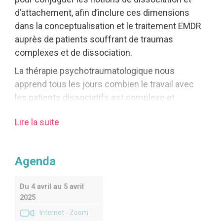
d’attachement, afin d’inclure ces dimensions
dans la conceptualisation et le traitement EMDR
auprès de patients souffrant de traumas
complexes et de dissociation.
La thérapie psychotraumatologique nous
apprend tous les jours combien le travail avec
les patients dissociatifs est complexe et
présente de nombreux défis pour le thérapeute
Lire la suite
et pour le patient. Ce travail thérapeutique
nécessite une compréhension et une intégration
élargie des concepts en lien avec une mise en
Agenda
pratique à la fois rigoureuse et adaptative face à
ces patients.
Du 4 avril au 5 avril
L’objectif de ces deux journées est d’approfondir
2025
la réflexion et les pistes en conjuguant la
Internet - Zoom