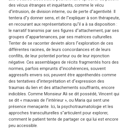
des vécus étranges et inquiétants, comme le vécu
d"intrusion, de division interne, ou de perte d"agentivité. Il
tentera d"y donner sens, et de l"expliquer à son thérapeute,
en recourant aux représentations qu"il a à sa disposition :
le narratif transmis par ses figures d"attachement, par ses
groupes d"appartenances, par ses matrices culturelles.
Tenter de se raconter devietn alors l"exploration de ces
différentes racines, de leurs concordances et de leurs
confilts, de leur potentiel porteur ou de leur injonction
négative. Ces assemblages de récits fragmentés hors des
normes, parfois emprunts d"incohérences, souvent
aggressifs envers soi, peuvent être appréhendés comme
des tentatives d"interprétation et d"expression des
traumas du lien et des attachements souffrants, encore
indicibles. Comme Monsieur Ali se dit possédé, Vincent qui
se dit « mauvais de l"intérieur », ou Maria qui sent une
présence menaçante. Ici, la psychotraumatologie et les
approches transculturelles s"articulent pour explorer,
comment le patient tente de partager ce qui lui est encore
peu accessible.