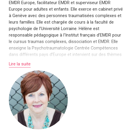
EMDR Europe, facilitateur EMDR et superviseur EMDR
Europe pour adultes et enfants. Elle exerce en cabinet privé
à Genève avec des personnes traumatisées complexes et
leurs familles. Elle est chargée de cours à la faculté de
psychologie de l’Université Lorraine. Hélène est
responsable pédagogique à l’Institut français d’EMDR pour
le cursus traumas complexes, dissociation et EMDR. Elle
enseigne la Psychotraumatologie Centrée Compétences
dans différents pays d’Europe et intervient sur des thèmes
liés à la dissociation et à la prise en charge des traumas
Lire la suite
complexes, traumas transgénérationnels. Hélène a
développé le protocole des lettres, le modèle bi-axial de la
boîte de vitesse, une structure de traitement pour un travail
en tout sécurité en psychotraumatologie complexe, et le
collage de la famille symbolique, un outil permettant
d’œuvrer pour une stabilisation relationnelle. Hélène est
auteur et co-auteur de plusieurs articles en
psychotraumatologie.
En savoir plus sur Hélène Dellucci