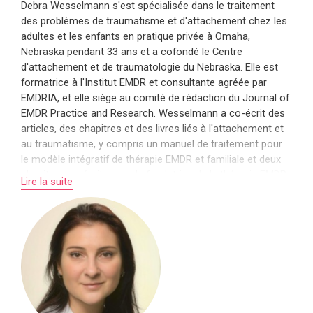
Debra Wesselmann s'est spécialisée dans le traitement
des problèmes de traumatisme et d'attachement chez les
adultes et les enfants en pratique privée à Omaha,
Nebraska pendant 33 ans et a cofondé le Centre
d'attachement et de traumatologie du Nebraska. Elle est
formatrice à l'Institut EMDR et consultante agréée par
EMDRIA, et elle siège au comité de rédaction du Journal of
EMDR Practice and Research. Wesselmann a co-écrit des
articles, des chapitres et des livres liés à l'attachement et
au traumatisme, y compris un manuel de traitement pour
le modèle intégratif de thérapie EMDR et familiale et deux
chapitres co-écrits avec la fondatrice de la thérapie EMDR,
Lire la suite
le Dr Francine Shapiro. Elle anime des séminaires
spécialisés dans le domaine de l'attachement avec les
enfants et les adultes, et elle est invitée régulièrement à
intervenir dans de nombreuses conférences nationales et
internationales
En savoir plus sur Debra Wesselmann