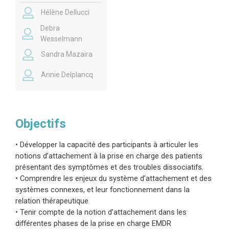
réflexion autour de la notion d’attachement. Que
Hélène Dellucci
nous soyons face à des patients présentant un
TSPT complexe, un trouble dissociatif, du plus
Debra
Wesselmann
simple au trouble dissociatif de l’identitié, les
Sandra Mazaira
enjeux autour de la prise en compte de
l’attachement son majeurs. Comment ceux-ci
Annie Delplancq
interviennent dans la relation thérapeutique?
Comment adapter l’EMDR dans le travail avec les
enfants, les adolescents et les adultes pour
Objectifs
favoriser des avancées face aux blessures
relationnelles, impliquant le système
• Développer la capacité des participants à articuler les
d’attachement? Est-ce que ces notions
notions d’attachement à la prise en charge des patients
d’attachement se laissent conjuguer sur le plan
présentant des symptômes et des troubles dissociatifs.
• Comprendre les enjeux du système d’attachement et des
collectif? S’agit-il d’une notion universelle ou
systèmes connexes, et leur fonctionnement dans la
faut-il l’adapter culturellement?
relation thérapeutique
• Tenir compte de la notion d’attachement dans les
Ces questions seront abordées pendant ces
différentes phases de la prise en charge EMDR
deux jours, sous forme de présentations et de