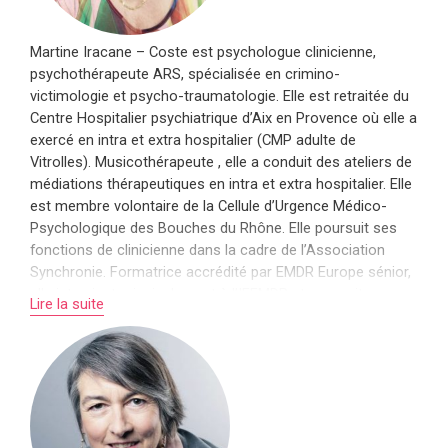
Martine Iracane – Coste est psychologue clinicienne,
psychothérapeute ARS, spécialisée en crimino-
victimologie et psycho-traumatologie. Elle est retraitée du
Centre Hospitalier psychiatrique d’Aix en Provence où elle a
exercé en intra et extra hospitalier (CMP adulte de
Vitrolles). Musicothérapeute , elle a conduit des ateliers de
médiations thérapeutiques en intra et extra hospitalier. Elle
est membre volontaire de la Cellule d’Urgence Médico-
Psychologique des Bouches du Rhône. Elle poursuit ses
fonctions de clinicienne dans la cadre de l’Association
Synchronie. Formatrice accrédité par EMDR Europe sénior,
elle intervient principalement à l’IFEMDR et poursuit ses
Lire la suite
fonctions de superviseur EMDR Europe dans le cadre de
l’association EMDR France. Elle est actuellement chargée
de cours à l’Université de Lorraine et anime depuis 2012 la
formation EMDR dans le cadre du DU de psycho
traumatologie et thérapie EMDR à l’UDL Centre Pierre Janet
et intervient dans de nombreux DU en France sur de