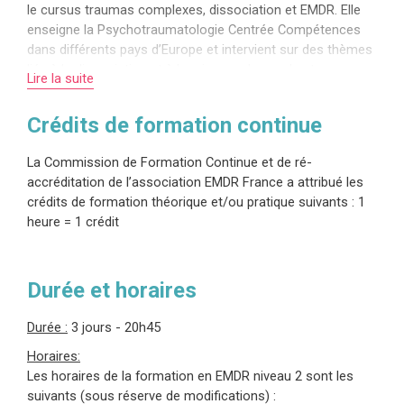
le cursus traumas complexes, dissociation et EMDR. Elle
enseigne la Psychotraumatologie Centrée Compétences
dans différents pays d’Europe et intervient sur des thèmes
liés à la dissociation et à la prise en charge des traumas
Lire la suite
complexes, traumas transgénérationnels. Hélène a
développé le protocole des lettres, le modèle bi-axial de la
Crédits de formation continue
boîte de vitesse, une structure de traitement pour un travail
en tout sécurité en psychotraumatologie complexe, et le
La Commission de Formation Continue et de ré-
collage de la famille symbolique, un outil permettant
accréditation de l’association EMDR France a attribué les
d’œuvrer pour une stabilisation relationnelle. Hélène est
crédits de formation théorique et/ou pratique suivants : 1
auteur et co-auteur de plusieurs articles en
heure = 1 crédit
psychotraumatologie.
En savoir plus sur Hélène Dellucci
Durée et horaires
Durée :
3 jours - 20h45
Horaires:
Les horaires de la formation en EMDR niveau 2 sont les
suivants (sous réserve de modifications) :