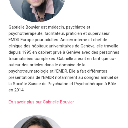
nombreux thèmes de psychologie. Martine Iracane – Coste
est responsable pédagogique de l’organisme de formation
Synchronie certifié Qualiopi qui intervient dans les
structures sanitaires, éducatives et sociales, sur les
thèmes de la prévention du stress, de la violence et des
Gabrielle Bouvier est médecin, psychiatre et
traumatismes psychiques en institution ainsi que sur la
psychothérapeute, facilitateur, praticien et superviseur
prévention de la souffrance au travail. Elle est également
EMDR Europe pour adultes. Ancien interne et chef de
présidente de l’IFPT Institut Français de Psycho
clinique des hôpitaux universitaires de Genève, elle travaille
traumatologie récemment créé. Membre du Conseil
depuis 1995 en cabinet privé à Genève avec des personnes
d’Administration EMDR France depuis sa création en 2002,
traumatisées complexes. Gabrielle a écrit en tant que co-
elle s’implique plus particulièrement de la commission de
auteur des articles dans le domaine de la
formation continue EMDR France. Co fondatrice en 2003
psychotraumatologie et l’EMDR. Elle a fait différentes
de l’association humanitaire Trauma Aid France
présentations de l’EMDR notamment au congrès annuel de
(anciennement HAP France) elle en est la présidente
la Société Suisse de Psychiatrie et Psychothérapie à Bâle
depuis 2017.
en 2014.
En savoir plus sur Martine Iracane Coste
En savoir plus sur Gabrielle Bouvier