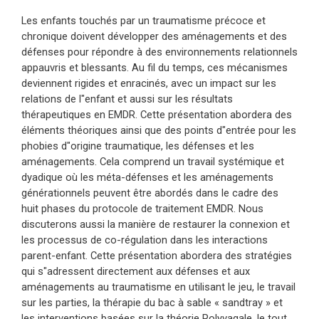
enfants pour faire face à un système de
Les enfants touchés par un traumatisme précoce et
traitement de l’information qui décroche.
chronique doivent développer des aménagements et des
Ana Gomez présentera le modèle ISM (modèle
défenses pour répondre à des environnements relationnels
des systèmes de tissage cognitif) qui fournira
appauvris et blessants. Au fil du temps, ces mécanismes
deviennent rigides et enracinés, avec un impact sur les
des lignes directrices et des marqueurs de prise
relations de l"enfant et aussi sur les résultats
de décision pour aider dans le processus de
thérapeutiques en EMDR. Cette présentation abordera des
sélection d’un tissage cognitif. Les niveaux
éléments théoriques ainsi que des points d"entrée pour les
cognitifs, émotionnels et somatiques du
phobies d"origine traumatique, les défenses et les
aménagements. Cela comprend un travail systémique et
traitement de l’information seront abordés ainsi
dyadique où les méta-défenses et les aménagements
que des interventions qui peuvent pleinement
générationnels peuvent être abordés dans le cadre des
accompagner les enfants dans leur navigation à
huit phases du protocole de traitement EMDR. Nous
travers ces différents niveaux.
discuterons aussi la manière de restaurer la connexion et
Les cliniciens apprendront les marqueurs de
les processus de co-régulation dans les interactions
parent-enfant. Cette présentation abordera des stratégies
prise de décision pour sélectionner un tissage
qui s"adressent directement aux défenses et aux
cognitif lorsque le processus de traitement de
aménagements au traumatisme en utilisant le jeu, le travail
l’information se bloque. De plus, cette
sur les parties, la thérapie du bac à sable « sandtray » et
présentation fournira un large éventail de
les interventions basées sur la théorie Polyvagale, le tout