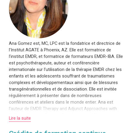
Ana Gomez est, MC, LPC est la fondatrice et directrice de
l’Institut AGATE à Phoenix, AZ. Elle est formatrice de
l’institut EMDR, et formatrice de formateurs EMDR-IBA. Elle
est psychothérapeute, auteur et conférencière
internationale sur l’utilisation de la thérapie EMDR chez les
enfants et les adolescents souffrant de traumatismes
complexes et développementaux ainsi que de blessures
transgénérationnelles et de dissociation. Elle est invitée
régulièrement à présenter dans de nombreuses
conférences et ateliers dans le monde entier. Ana est
l’auteur de EMDR Therapy and Adjunct Approaches with
Children: Complex Trauma, Attachment and Dissociation et
Lire la suite
de plusieurs livres, chapitres de livres et articles sur
l’utilisation de la thérapie EMDR avec les enfants et les