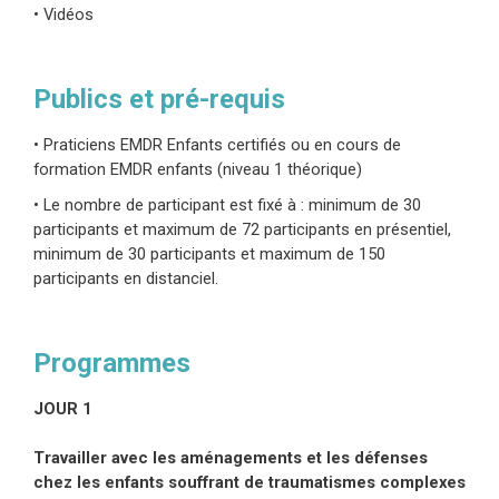
• Vidéos
contenante, la co-régulation et la co-organisation
de leurs expériences, éléments qui
constitueront la base de leur intégration et de
Publics et pré-requis
leur guérison.
• Praticiens EMDR Enfants certifiés ou en cours de
Tissage cognitif et EMDR avec les enfants :
formation EMDR enfants (niveau 1 théorique)
processus de retraitement bloqué et intégration
• Le nombre de participant est fixé à : minimum de 30
Le traitement de l’information chez les enfants
participants et maximum de 72 participants en présentiel,
souffrant de traumatismes chroniques et
minimum de 30 participants et maximum de 150
développementaux peut se bloquer assez
participants en distanciel.
souvent lorsqu’ils naviguent dans les systèmes
de mémoire qui contiennent des défenses bien
Programmes
ancrées, des distorsions enracinées, des
métaperceptions et des défenses tronquées.
JOUR 1
Les cliniciens EMDR doivent être bien équipés
avec des tissages cognitifs et des interventions
Travailler avec les aménagements et les défenses
chez les enfants souffrant de traumatismes complexes
adaptés aux niveaux de développement des