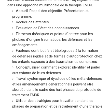
dans une approche multimodale de la thérapie EMDR.
tissages cognitifs adaptés aux enfants
Accueil. Rappel des objectifs. Présentation du
fonctionnant avec le système d’attachement
programme.
pour réparer, refléter, valider, répondre aux
Recueil des attentes.
besoins non satisfaits, nourrir et guérir le « petit
Évaluation de l"état des connaissances.
moi » et les parties blessées. Des tissages
Eléments théoriques et points d"entrée pour les
cognitifs seront présentés pour travailler avec le
phobies d"origine traumatique, les défenses et les
aménagements.
corps et le système sensorimoteur afin d’aider
Facteurs contributifs et étiologiques à la formation
l’enfant à compléter les défenses tronquées,
de défenses rigides et de formes d'autoprotection chez
moduler l’activation, recalibrer le système
les enfants exposés à des traumatismes complexes.
nerveux, remettre en question la mémoire
Conceptualiser comment explorer, identifier et parler
procédurale et exécuter des actions
aux enfants de leurs défenses.
Travail systémique et dyadique où les méta-défenses
d’autonomisation qui n’ont pas pu être réalisées
et les aménagements générationnels peuvent être
pendant l’événement traumatisant. Seront aussi
abordés dans le cadre des huit phases du protocole de
abordés des tissages cognitifs qui remettent en
traitement EMDR.
question la fenêtre de tolérance de l’enfant
Utiliser des stratégies pour travailler pendant les
lorsque celui-ci est invité à accepter des
phases de préparation et de retraitement d"une thérapie