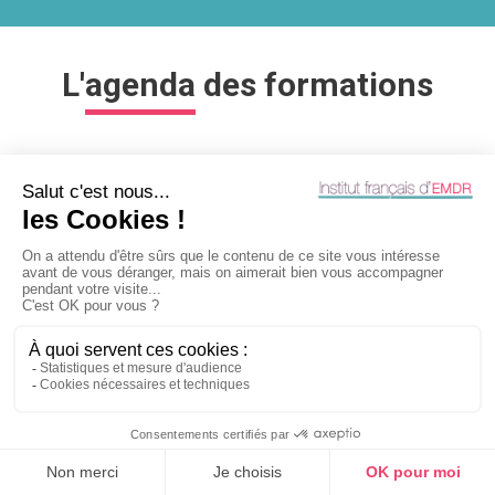
L'
agenda
des formations
Rdv d’information pour les
supervisions
Le 28 août 2026
Internet - Zoom
EMDR et thérapie familiale
Du 14 septembre au 18 septembre
2026
Aix-en-Provence