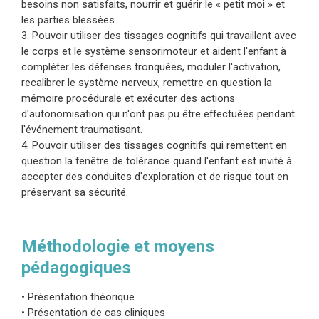
besoins non satisfaits, nourrir et guérir le « petit moi » et
désorganisés, des états autonomes dérégulés
les parties blessées.
et un sentiment de honte.
3. Pouvoir utiliser des tissages cognitifs qui travaillent avec
Cette présentation fournira un cadre théorique et
le corps et le système sensorimoteur et aident l'enfant à
clinique pour comprendre et travailler avec
compléter les défenses tronquées, moduler l'activation,
l’agression et l’hostilité chez les enfants au
recalibrer le système nerveux, remettre en question la
mémoire procédurale et exécuter des actions
cours des huit phases du traitement EMDR.
d'autonomisation qui n'ont pas pu être effectuées pendant
Nous aborderons des pistes et des voies
l'événement traumatisant.
d’entrée dans les zones hostiles et agressives
4. Pouvoir utiliser des tissages cognitifs qui remettent en
en respectant l’enfant et ses capacités de
question la fenêtre de tolérance quand l'enfant est invité à
accepter des conduites d'exploration et de risque tout en
développement. Cet atelier expliquera comment
préservant sa sécurité.
utiliser les métaphores, le jeu, la thérapie du bac
à sable, les interventions somatiques et l’art
thérapie dans le cadre d’une approche
Méthodologie et moyens
multimodale du traitement EMDR. Elle montrera
pédagogiques
aussi comment travailler avec les enfants et
leurs systèmes familiaux tout en leur
• Présentation théorique
• Présentation de cas cliniques
fournissant l’accompagnement, une dimension