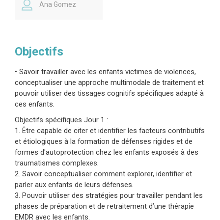
résultats thérapeutiques en EMDR. Cette
Ana Gomez
présentation abordera des éléments théoriques
ainsi que des points d’entrée pour les phobies
d’origine traumatique, les défenses et les
Objectifs
aménagements. Cela comprend un travail
systémique et dyadique où les méta-défenses
• Savoir travailler avec les enfants victimes de violences,
et les aménagements générationnels peuvent
conceptualiser une approche multimodale de traitement et
pouvoir utiliser des tissages cognitifs spécifiques adapté à
être abordés dans le cadre des huit phases du
ces enfants.
protocole de traitement EMDR. Nous
Objectifs spécifiques Jour 1 :
discuterons aussi la manière de restaurer la
1. Être capable de citer et identifier les facteurs contributifs
connexion et les processus de co-régulation
et étiologiques à la formation de défenses rigides et de
dans les interactions parent-enfant. Cette
formes d'autoprotection chez les enfants exposés à des
présentation abordera des stratégies qui
traumatismes complexes.
s’adressent directement aux défenses et aux
2. Savoir conceptualiser comment explorer, identifier et
parler aux enfants de leurs défenses.
aménagements au traumatisme en utilisant le
3. Pouvoir utiliser des stratégies pour travailler pendant les
jeu, le travail sur les parties, la thérapie du bac à
phases de préparation et de retraitement d’une thérapie
sable « sandtray » et les interventions basées
EMDR avec les enfants.