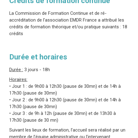
Crédits de formation continue
adolescents. Elle a été formée comme formatrice EMDR
par le Dr. Shapiro, a co-écrit avec elle un article sur
La Commission de Formation Continue et de ré-
l’utilisation de la thérapie EMDR avec les enfants et a
accréditation de l’association EMDR France a attribué les
contribué dans son dernier livre à la section sur les
crédits de formation théorique et/ou pratique suivants : 18
enfants. Ana a développé de nombreux programmes et
crédits
protocoles intensifs, dont le « EMDR-Sandtray Protocol »
et « The Systemic, EMDR- Attachment Informed Program
to Heal Intergenerational Trauma & Repair the Parent-Child
Durée et horaires
Attachment Bond »
En savoir plus sur Ana Gomez
Durée :
3 jours - 18h
Horaires:
• Jour 1 : de 9h00 à 12h30 (pause de 30mn) et de 14h à
17h30 (pause de 30mn)
• Jour 2 : de 9h00 à 12h30 (pause de 30mn) et de 14h à
17h30 (pause de 30mn)
• Jour 3 : de 9h à 12h (pause de 30mn) et de 13h30 à
17h30 (pause de 30 mn)
Suivant les lieux de formation, l’accueil sera réalisé par un
membre de l’équipe administrative ou l’intervenant.