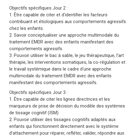
sur la théorie Polyvagale, le tout dans une
Objectifs spécifiques Jour 2 :
approche multimodale de la thérapie EMDR.
1. Être capable de citer et d'identifier les facteurs
contribuant et étiologiques aux comportements agressifs
Agression dans le contexte d’un traumatisme
chez les enfants.
complexe : une approche multimodale de la
2. Savoir conceptualiser une approche multimodale du
thérapie EMDR avec les enfants
traitement EMDR avec des enfants manifestant des
comportements agressifs.
Les enfants agressifs doivent s’auto-organiser
3. Pouvoir utiliser le bac à sable, le jeu thérapeutique, l’art
pour répondre aux exigences internes et
thérapie, les interventions somatiques, la co-régulation et
externes de la coexistence avec les rappels
le travail systémique dans le cadre d'une approche
quotidiens de leur traumatisme. Les
multimodale du traitement EMDR avec des enfants
comportements violents envers autrui
manifestant des comportements agressifs.
constituent l’un des plus grands défis pour les
Objectifs spécifiques Jour 3 :
thérapeutes EMDR pour enfants. Ces enfants
1. Être capable de citer les lignes directrices et les
marqueurs de prise de décision du modèle des systèmes
ont des défenses tronquées, des formes rigides
de tissage cognitif (ISM)
d’autoprotection, une internalisation des figures
2. Pouvoir utiliser des tissages cognitifs adaptés aux
d’attachement blessantes et de l’agresseur, des
enfants qui fonctionnent directement avec le système
modèles de travail internes insécurs et
d'attachement pour réparer, refléter, valider, répondre aux