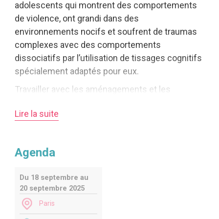
adolescents qui montrent des comportements
de violence, ont grandi dans des
environnements nocifs et soufrent de traumas
complexes avec des comportements
dissociatifs par l’utilisation de tissages cognitifs
spécialement adaptés pour eux.
Travailler avec les aménagements et les
défenses chez les enfants souffrant de
Lire la suite
traumatismes complexes
Les enfants touchés par un traumatisme
précoce et chronique doivent développer des
Agenda
aménagements et des défenses pour répondre
à des environnements relationnels appauvris et
Du 18 septembre au
blessants. Au fil du temps, ces mécanismes
20 septembre 2025
deviennent rigides et enracinés, avec un impact
Paris
sur les relations de l’enfant et aussi sur les