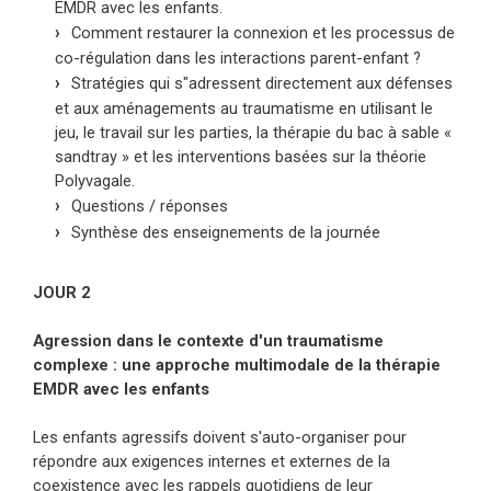
EMDR avec les enfants.
conduites d’exploration et de risque tout en
Comment restaurer la connexion et les processus de
restant en sécurité.
co-régulation dans les interactions parent-enfant ?
Cette formation propose une exploration
Stratégies qui s"adressent directement aux défenses
complète de la thérapie EMDR (Eye Movement
et aux aménagements au traumatisme en utilisant le
Desensitization and Reprocessing), en se
jeu, le travail sur les parties, la thérapie du bac à sable «
concentrant spécifiquement sur l’utilisation des
sandtray » et les interventions basées sur la théorie
Polyvagale.
tissages cognitifs avec les enfants et les
Questions / réponses
adolescents. Les participants se plongeront
Synthèse des enseignements de la journée
dans les défis et les opportunités uniques qui se
présentent lorsqu’ils travaillent avec des
JOUR 2
patients plus jeunes et apprendront comment
intégrer efficacement des tissages cognitifs et
Agression dans le contexte d'un traumatisme
créatifs dans une perspective
complexe : une approche multimodale de la thérapie
EMDR avec les enfants
développementale pour améliorer le processus
EMDR.
Les enfants agressifs doivent s'auto-organiser pour
répondre aux exigences internes et externes de la
coexistence avec les rappels quotidiens de leur