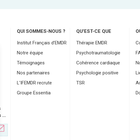
QUI SOMMES-NOUS ?
QU'EST-CE QUE
O
Institut Français d’EMDR
Thérapie EMDR
C
Notre équipe
Psychotraumatologie
F
Témoignages
Cohérence cardiaque
No
Nos partenaires
Psychologie positive
Li
L’IFEMDR recrute
TSR
Ac
Groupe Essentia
D
s
s …