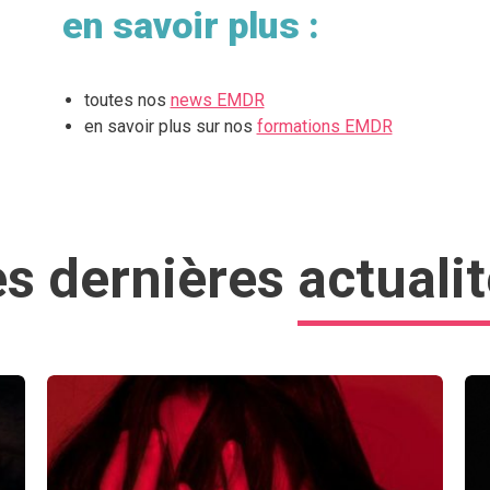
en savoir plus :
toutes nos
news EMDR
en savoir plus sur nos
formations EMDR
es dernières
actuali