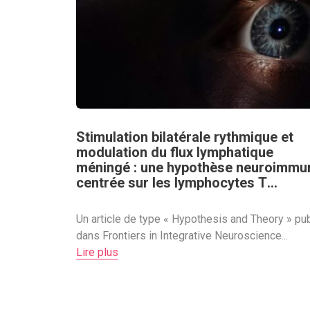
Stimulation bilatérale rythmique et
modulation du flux lymphatique
méningé : une hypothèse neuroimmu
centrée sur les lymphocytes T
régulateurs pour expliquer les effets
de l’EMDR
Un article de type « Hypothesis and Theory » pub
dans Frontiers in Integrative Neuroscience...
Lire plus