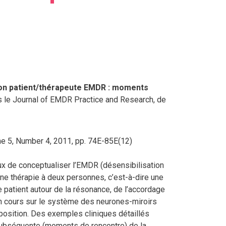
tion patient/thérapeute EMDR : moments
 le
Journal of EMDR Practice and Research, de
e 5, Number 4, 2011, pp.
74E-85E(12)
geux de conceptualiser l’EMDR (désensibilisation
e thérapie à deux personnes, c’est-à-dire une
e patient autour de la résonance, de l’accordage
 en cours sur le système des neurones-miroirs
position. Des exemples cliniques détaillés
n subséquente (moments de rencontre) de la