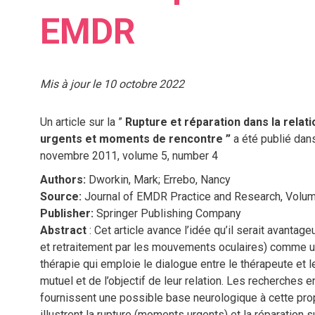
EMDR
Mis à jour le 10 octobre 2022
Un article sur la ”
Rupture et réparation dans la rela
urgents et moments de rencontre
”
a été publié dans
novembre 2011, volume 5, number 4
Authors:
Dworkin, Mark; Errebo, Nancy
Source:
Journal of EMDR Practice and Research, Volum
Publisher:
Springer Publishing Company
Abstract
: Cet article avance l’idée qu’il serait avanta
et retraitement par les mouvements oculaires) comme un
thérapie qui emploie le dialogue entre le thérapeute et l
mutuel et de l’objectif de leur relation. Les recherches
fournissent une possible base neurologique à cette pro
illustrent la rupture (moments urgents) et la réparatio