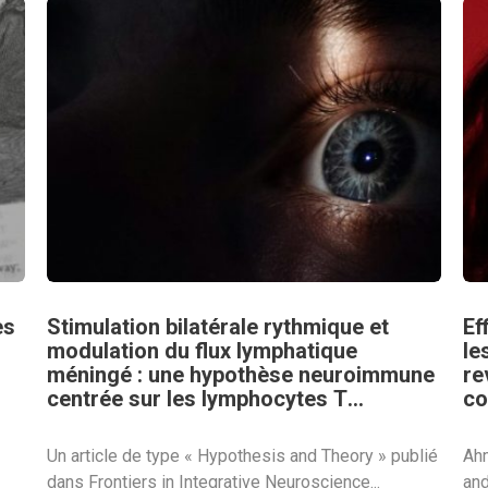
es
Stimulation bilatérale rythmique et
Ef
modulation du flux lymphatique
le
méningé : une hypothèse neuroimmune
re
centrée sur les lymphocytes T
co
régulateurs pour expliquer les effets
de l’EMDR
Un article de type « Hypothesis and Theory » publié
Ahm
dans Frontiers in Integrative Neuroscience...
and