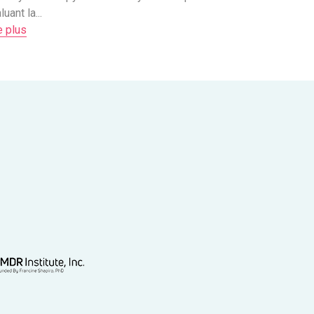
luant la...
e plus