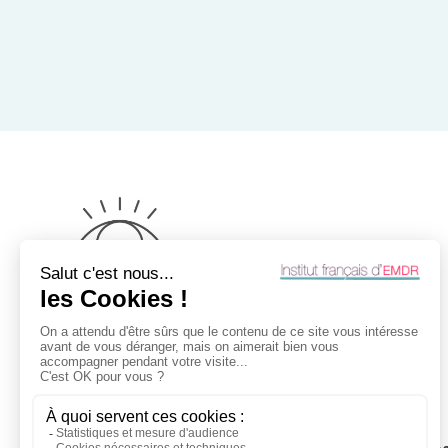
Institut français d'EMDR
30, place Saint Georges
75009 Paris – France
Tel. : 01 83 62 77 71
E-