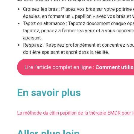
Croisez les bras : Placez vos bras sur votre poitrine
épaules, en formant un « papillon » avec vos bras et 
Tapez en alternance : Tapotez doucement chaque épau
tapotez, pensez à fermer les yeux et à vous concentre
apaisant.
Respirez : Respirez profondément et concentrez-vou
doit être apaisant et ancré dans la réalité.
Lire l’article complet en ligne :
Comment utilise
En savoir plus
La méthode du câlin papillon de la thérapie EMDR pour la
Aller plus loin