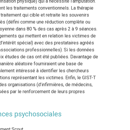
ensation physique) qui a nécessité l’amputation.
ent les traitements conventionnels. La thérapie
traitement qui cible et retraite les souvenirs
cès (défini comme une réduction complète ou
 moyenne dans 80 % des cas après 2 à 9 séances.
gements qui mettent en relation les victimes de
d’intérêt spécial) avec des prestataires agréés
associations professionnelles). Si les données
x études de cas ont été publiées. Davantage de
manière aléatoire fourniraient une base de
alement intéressé à identifier les chercheurs
ions représentant les victimes. Enfin, le GIST-T
s organisations (d’infirmières, de médecins,
sées par le renforcement de leurs propres
nces psychosociales
ement Scout