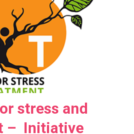
for stress and
 – Initiative