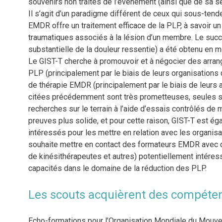
souvenirs non traités de l’événement (ainsi que de sa s
Il s’agit d’un paradigme différent de ceux qui sous-tend
EMDR offre un traitement efficace de la PLP, à savoir un 
traumatiques associés à la lésion d’un membre. Le suc
substantielle de la douleur ressentie) a été obtenu en
Le GIST-T cherche à promouvoir et à négocier des arran
PLP (principalement par le biais de leurs organisations 
de thérapie EMDR (principalement par le biais de leurs 
citées précédemment sont très prometteuses, seules si
recherches sur le terrain à l’aide d’essais contrôlés de 
preuves plus solide, et pour cette raison, GIST-T est ég
intéressés pour les mettre en relation avec les organisat
souhaite mettre en contact des formateurs EMDR avec de
de kinésithérapeutes et autres) potentiellement intéres
capacités dans le domaine de la réduction des PLP.
Les scouts acquièrent des compéte
Echo-formations pour l’Organisation Mondiale du Mouv