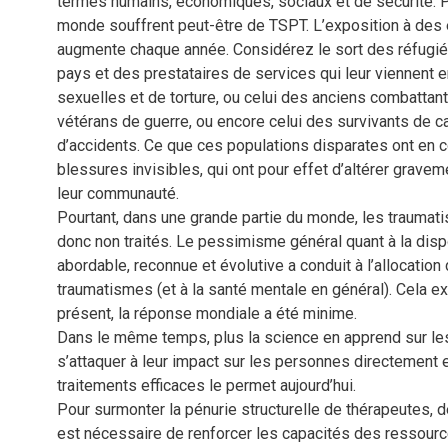
termes humains, économiques, sociaux et de sécurité. 
monde souffrent peut-être de TSPT. L’exposition à des
augmente chaque année. Considérez le sort des réfugiés
pays et des prestataires de services qui leur viennent e
sexuelles et de torture, ou celui des anciens combattant
vétérans de guerre, ou encore celui des survivants de ca
d’accidents. Ce que ces populations disparates ont en c
blessures invisibles, qui ont pour effet d’altérer graveme
leur communauté.
Pourtant, dans une grande partie du monde, les trauma
donc non traités. Le pessimisme général quant à la dispo
abordable, reconnue et évolutive a conduit à l’allocation
traumatismes (et à la santé mentale en général). Cela ex
présent, la réponse mondiale a été minime.
Dans le même temps, plus la science en apprend sur les
s’attaquer à leur impact sur les personnes directement 
traitements efficaces le permet aujourd’hui.
Pour surmonter la pénurie structurelle de thérapeutes, 
est nécessaire de renforcer les capacités des ressourc