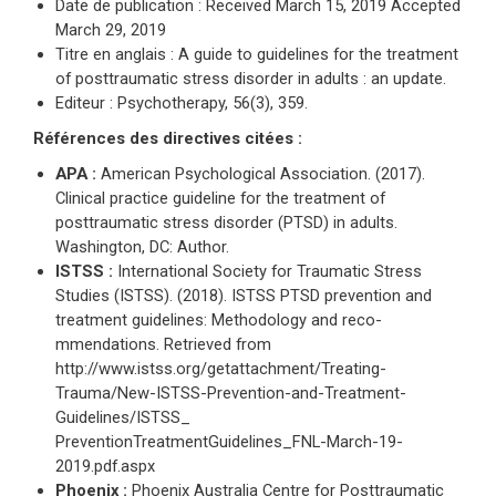
Date de publication :
Received March 15, 2019 Accepted
March 29, 2019
Titre en anglais : A guide to guidelines for the treatment
of posttraumatic stress disorder in adults : an update.
Editeur : Psychotherapy
, 56(3), 359.
Références des directives citées :
APA :
American Psychological Association. (2017).
Clinical practice guideline for the treatment of
posttraumatic stress disorder (PTSD) in adults
.
Washington, DC: Author.
ISTSS :
International Society for Traumatic Stress
Studies (ISTSS). (2018).
ISTSS PTSD prevention and
treatment guidelines: Methodology and reco-
mmendations
. Retrieved from
http://www.istss.org/getattachment/Treating-
Trauma/New-ISTSS-Prevention-and-Treatment-
Guidelines/ISTSS_
PreventionTreatmentGuidelines_FNL-March-19-
2019.pdf.aspx
Phoenix :
Phoenix Australia Centre for Posttraumatic