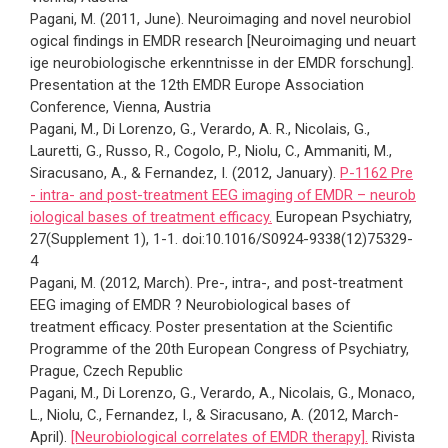
Pagani, M. (2011, June).
Neuroimaging and novel neurobiol
ogical findings in EMDR research [Neuroimaging und neuart
ige neurobiologische erkenntnisse in der EMDR forschung].
Presentation at the 12th EMDR Europe Association
Conference, Vienna, Austria
Pagani, M., Di Lorenzo, G., Verardo, A. R., Nicolais, G.,
Lauretti, G., Russo, R., Cogolo, P., Niolu, C., Ammaniti, M.,
Siracusano, A., & Fernandez, I. (2012, January).
P-1162 Pre
- intra- and post-treatment EEG imaging of EMDR – neurob
iological bases of treatment efficacy.
European Psychiatry,
27(Supplement 1), 1-1. doi:10.1016/S0924-9338(12)75329-
4
Pagani, M. (2012, March). Pre-, intra-, and post-treatment
EEG imaging of EMDR ? Neurobiological bases of
treatment efficacy. Poster presentation at the Scientific
Programme of the 20th European Congress of Psychiatry,
Prague, Czech Republic
Pagani, M., Di Lorenzo, G., Verardo, A., Nicolais, G., Monaco,
L., Niolu, C., Fernandez, I., & Siracusano, A. (2012, March-
April).
[Neurobiological correlates of EMDR therapy].
Rivista