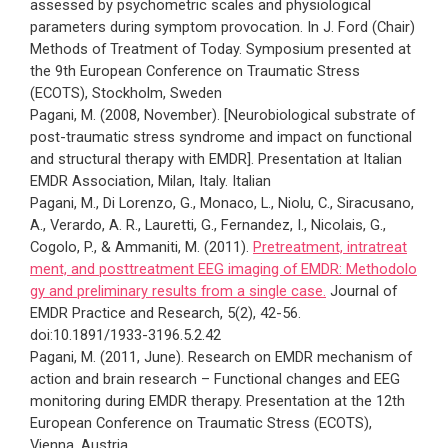
assessed by psychometric scales and physiological
parameters during symptom provocation. In J. Ford (Chair)
Methods of Treatment of Today. Symposium presented at
the 9th European Conference on Traumatic Stress
(ECOTS), Stockholm, Sweden
Pagani, M. (2008, November). [Neurobiological substrate of
post-traumatic stress syndrome and impact on functional
and structural therapy with EMDR]. Presentation at Italian
EMDR Association, Milan, Italy. Italian
Pagani, M., Di Lorenzo, G., Monaco, L., Niolu, C., Siracusano,
A., Verardo, A. R., Lauretti, G., Fernandez, I., Nicolais, G.,
Cogolo, P., & Ammaniti, M. (2011).
Pretreatment, intratreat
ment, and posttreatment EEG imaging of EMDR: Methodolo
gy and preliminary results from a single case.
Journal of
EMDR Practice and Research, 5(2), 42-56.
doi:10.1891/1933-3196.5.2.42
Pagani, M. (2011, June). Research on EMDR mechanism of
action and brain research – Functional changes and EEG
monitoring during EMDR therapy. Presentation at the 12th
European Conference on Traumatic Stress (ECOTS),
Vienna, Austria