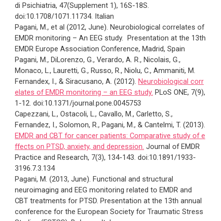
di Psichiatria, 47(Supplement 1), 16S-18S.
doi:10.1708/1071.11734. Italian
Pagani, M., et al (2012, June). Neurobiological correlates of
EMDR monitoring – An EEG study. Presentation at the 13th
EMDR Europe Association Conference, Madrid, Spain
Pagani, M., DiLorenzo, G., Verardo, A. R., Nicolais, G.,
Monaco, L., Lauretti, G., Russo, R., Niolu, C., Ammaniti, M.
Fernandex, I., & Siracusano, A. (2012).
Neurobiological corr
elates of EMDR monitoring – an EEG study.
PLoS ONE, 7(9),
1-12. doi:10.1371/journal.pone.0045753
Capezzani, L., Ostacoli, L., Cavallo, M., Carletto, S.,
Fernandez, I., Solomon, R., Pagani, M., & Cantelmi, T. (2013).
EMDR and CBT for cancer patients: Comparative study of e
ffects on PTSD, anxiety, and depression.
Journal of EMDR
Practice and Research, 7(3), 134-143. doi:10.1891/1933-
3196.7.3.134
Pagani, M. (2013, June). Functional and structural
neuroimaging and EEG monitoring related to EMDR and
CBT treatments for PTSD. Presentation at the 13th annual
conference for the European Society for Traumatic Stress