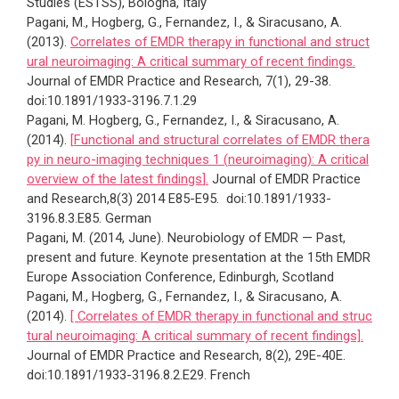
Studies (ESTSS), Bologna, Italy
Pagani, M., Hogberg, G., Fernandez, I., & Siracusano, A.
(2013).
Correlates of EMDR therapy in functional and struct
ural neuroimaging: A critical summary of recent findings.
Journal of EMDR Practice and Research, 7(1), 29-38.
doi:10.1891/1933-3196.7.1.29
Pagani, M. Hogberg, G., Fernandez, I., & Siracusano, A.
(2014).
[
Functional and structural
correlates of
EMDR
thera
py
in neuro-
imaging techniques
1
(
neuroimaging):
A critical
overview
of the latest
findings
].
Journal of EMDR Practice
and Research,8(3) 2014 E85-E95. doi:10.1891/1933-
3196.8.3.E85. German
Pagani, M. (2014, June). Neurobiology of EMDR — Past,
present and future. Keynote presentation at the 15th EMDR
Europe Association Conference, Edinburgh, Scotland
Pagani, M., Hogberg, G., Fernandez, I., & Siracusano, A.
(2014).
[ Correlates of EMDR therapy in functional and struc
tural neuroimaging: A critical summary of recent findings].
Journal of EMDR Practice and Research, 8(2), 29E-40E.
doi:10.1891/1933-3196.8.2.E29. French