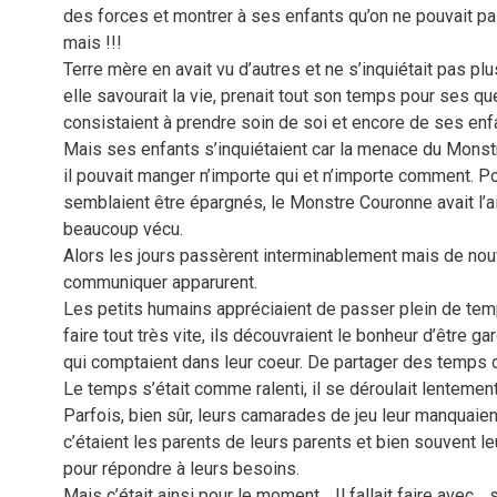
des forces et montrer à ses enfants qu’on ne pouvait pas
mais !!!
Terre mère en avait vu d’autres et ne s’inquiétait pas plu
elle savourait la vie, prenait tout son temps pour ses q
consistaient à prendre soin de soi et encore de ses enf
Mais ses enfants s’inquiétaient car la menace du Monstr
il pouvait manger n’importe qui et n’importe comment. Po
semblaient être épargnés, le Monstre Couronne avait l’ai
beaucoup vécu.
Alors les jours passèrent interminablement mais de nou
communiquer apparurent.
Les petits humains appréciaient de passer plein de tem
faire tout très vite, ils découvraient le bonheur d’être
qui comptaient dans leur coeur. De partager des temps d
Le temps s’était comme ralenti, il se déroulait lentement
Parfois, bien sûr, leurs camarades de jeu leur manquaien
c’étaient les parents de leurs parents et bien souvent l
pour répondre à leurs besoins.
Mais c’était ainsi pour le moment… Il fallait faire avec