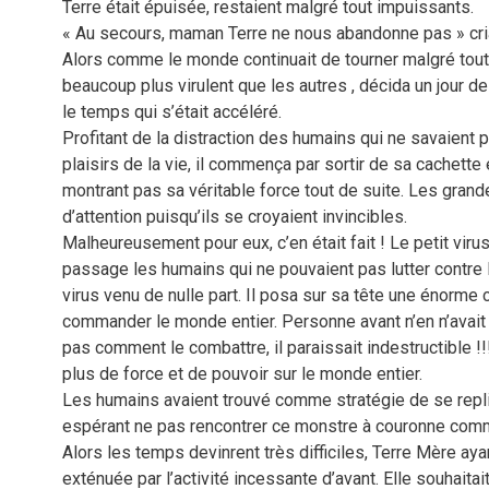
Terre était épuisée, restaient malgré tout impuissants.
« Au secours, maman Terre ne nous abandonne pas » cria
Alors comme le monde continuait de tourner malgré tout,
beaucoup plus virulent que les autres , décida un jour d
le temps qui s’était accéléré.
Profitant de la distraction des humains qui ne savaient 
plaisirs de la vie, il commença par sortir de sa cachette 
montrant pas sa véritable force tout de suite. Les gran
d’attention puisqu’ils se croyaient invincibles.
Malheureusement pour eux, c’en était fait ! Le petit virus
passage les humains qui ne pouvaient pas lutter contre l
virus venu de nulle part. Il posa sur sa tête une énorme 
commander le monde entier. Personne avant n’en n’avait 
pas comment le combattre, il paraissait indestructible !!!
plus de force et de pouvoir sur le monde entier.
Les humains avaient trouvé comme stratégie de se repli
espérant ne pas rencontrer ce monstre à couronne comme 
Alors les temps devinrent très difficiles, Terre Mère ay
exténuée par l’activité incessante d’avant. Elle souhaita