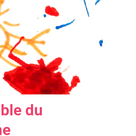
able du
ne