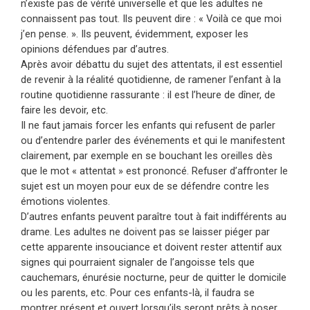
n’existe pas de vérité universelle et que les adultes ne
connaissent pas tout. Ils peuvent dire : « Voilà ce que moi
j’en pense. ». Ils peuvent, évidemment, exposer les
opinions défendues par d’autres.
Après avoir débattu du sujet des attentats, il est essentiel
de revenir à la réalité quotidienne, de ramener l’enfant à la
routine quotidienne rassurante : il est l’heure de dîner, de
faire les devoir, etc.
Il ne faut jamais forcer les enfants qui refusent de parler
ou d’entendre parler des événements et qui le manifestent
clairement, par exemple en se bouchant les oreilles dès
que le mot « attentat » est prononcé. Refuser d’affronter le
sujet est un moyen pour eux de se défendre contre les
émotions violentes.
D’autres enfants peuvent paraître tout à fait indifférents au
drame. Les adultes ne doivent pas se laisser piéger par
cette apparente insouciance et doivent rester attentif aux
signes qui pourraient signaler de l’angoisse tels que
cauchemars, énurésie nocturne, peur de quitter le domicile
ou les parents, etc. Pour ces enfants-là, il faudra se
montrer présent et ouvert lorsqu’ils seront prêts à poser