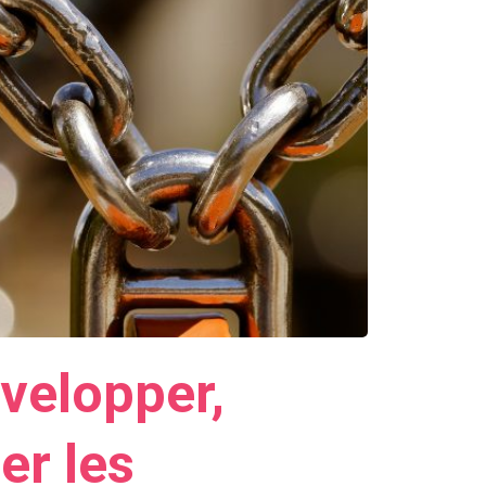
velopper,
er les