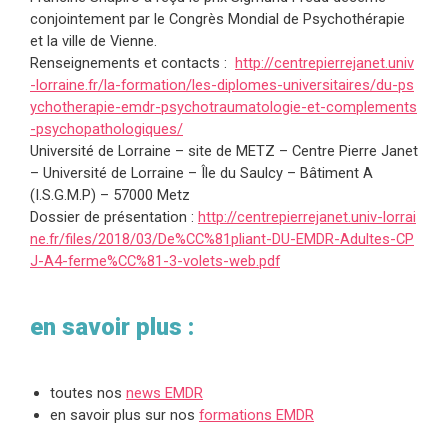
conjointement par le Congrès Mondial de Psychothérapie
et la ville de Vienne.
Renseignements et contacts :
http://centrepierrejanet.univ
-lorraine.fr/la-formation/les-diplomes-universitaires/du-ps
ychotherapie-emdr-psychotraumatologie-et-complements
-psychopathologiques/
Université de Lorraine – site de METZ – Centre Pierre Janet
– Université de Lorraine – Île du Saulcy – Bâtiment A
(I.S.G.M.P) – 57000 Metz
Dossier de présentation :
http://centrepierrejanet.univ-lorrai
ne.fr/files/2018/03/De%CC%81pliant-DU-EMDR-Adultes-CP
J-A4-ferme%CC%81-3-volets-web.pdf
en savoir plus :
toutes nos
news EMDR
en savoir plus sur nos
formations EMDR