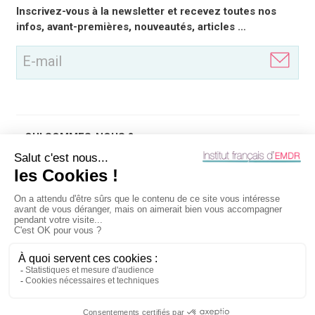
E-
Inscrivez-vous à la newsletter et recevez toutes nos
mail
infos, avant-premières, nouveautés, articles …
(Nécessaire)
QUI SOMMES-NOUS ?
QU'EST-CE QUE
OUTILS
INFOS LÉGALES