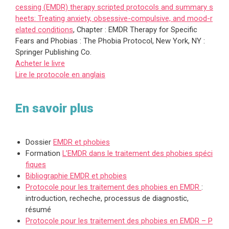
cessing (EMDR) therapy scripted protocols and summary s
heets: Treating anxiety, obsessive-compulsive, and mood-r
elated conditions
, Chapter : EMDR Therapy for Specific
Fears and Phobias : The Phobia Protocol, New York, NY :
Springer Publishing Co.
Acheter le livre
Lire le protocole en anglais
En savoir plus
Dossier
EMDR et phobies
Formation
L’EMDR dans le traitement des phobies spéci
fiques
Bibliographie EMDR et phobies
Protocole pour les traitement des phobies en EMDR
:
introduction, recheche, processus de diagnostic,
résumé
Protocole pour les traitement des phobies en EMDR – P