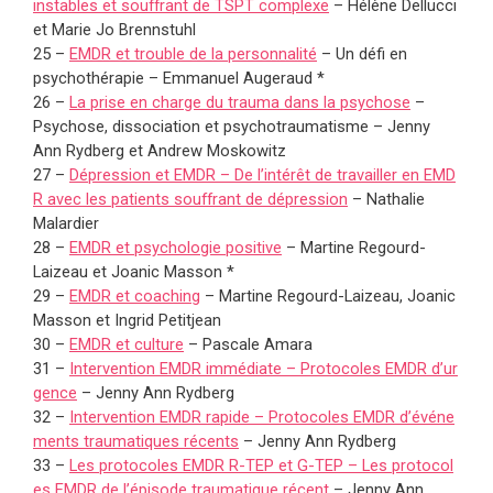
instables et souffrant de TSPT complexe
– Hélène Dellucci
et Marie Jo Brennstuhl
25 –
EMDR et trouble de la personnalité
– Un défi en
psychothérapie – Emmanuel Augeraud *
26 –
La prise en charge du trauma dans la psychose
–
Psychose, dissociation et psychotraumatisme – Jenny
Ann Rydberg et Andrew Moskowitz
27 –
Dépression et EMDR – De l’intérêt de travailler en EMD
R avec les patients souffrant de dépression
– Nathalie
Malardier
28 –
EMDR et psychologie positive
– Martine Regourd-
Laizeau et Joanic Masson *
29 –
EMDR et coaching
– Martine Regourd-Laizeau, Joanic
Masson et Ingrid Petitjean
30 –
EMDR et culture
– Pascale Amara
31 –
Intervention EMDR immédiate – Protocoles EMDR d’ur
gence
– Jenny Ann Rydberg
32 –
Intervention EMDR rapide – Protocoles EMDR d’événe
ments traumatiques récents
– Jenny Ann Rydberg
33 –
Les protocoles EMDR R-TEP et G-TEP – Les protocol
es EMDR de l’épisode traumatique récent
– Jenny Ann