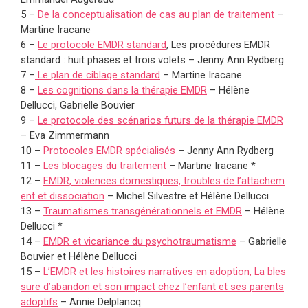
5 –
De la conceptualisation de cas au plan de traitement
–
Martine Iracane
6 –
Le protocole EMDR standard
, Les procédures EMDR
standard : huit phases et trois volets – Jenny Ann Rydberg
7 –
Le plan de ciblage standard
– Martine Iracane
8 –
Les cognitions dans la thérapie EMDR
– Hélène
Dellucci, Gabrielle Bouvier
9 –
Le protocole des scénarios futurs de la thérapie EMDR
– Eva Zimmermann
10 –
Protocoles EMDR spécialisés
– Jenny Ann Rydberg
11 –
Les blocages du traitement
– Martine Iracane *
12 –
EMDR, violences domestiques, troubles de l’attachem
ent et dissociation
– Michel Silvestre et Hélène Dellucci
13 –
Traumatismes transgénérationnels et EMDR
– Hélène
Dellucci *
14 –
EMDR et vicariance du psychotraumatisme
– Gabrielle
Bouvier et Hélène Dellucci
15 –
L’EMDR et les histoires narratives en adoption, La bles
sure d’abandon et son impact chez l’enfant et ses parents
adoptifs
– Annie Delplancq