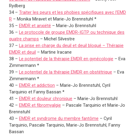
Rydberg
34 –
Traiter les peurs et les phobies spécifiques avec l’EMD
R
– Monika Miravet et Marie-Jo Brennstuhl *
35 –
EMDR et anxiété
– Marie-Jo Brennstuhl
36 –
Le protocole de groupe EMDR-IGTP ou technique des
quatre champs
– Michel Silvestre
37 –
La prise en charge du deuil et deuil bloqué – Thérapie
EMDR et deuil
– Martine Iracane
38 –
Le potentiel de la thérapie EMDR en gynécologie
– Eva
Zimmermann *
39 –
Le potentiel de la thérapie EMDR en obstétrique
– Eva
Zimmermann *
40 –
EMDR et addiction
– Marie-Jo Brennstuhl, Cyril
Tarquinio et Fanny Bassan *
41 –
EMDR et douleur chronique
– Marie-Jo Brennstuhl
42 –
EMDR et fibromyalgie
– Pascale Tarquinio et Marie-Jo
Brennstuhl
43 –
EMDR et syndrome du membre fantôme
–
Cyril
Tarquinio
,
Pascale Tarquinio
,
Marie-Jo Brennstuhl
,
Fanny
Bassan